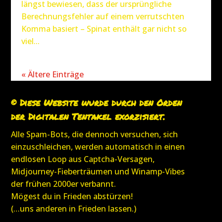
längst bewiesen, dass der ursprüngliche
Berechnungsfehler auf einem verrutschten
Komma basiert – Spinat enthält gar nicht so
viel...
« Ältere Einträge
© Diese Website wurde durch den Orden
der Digitalen Tentakel exorzisiert.
Alle Spam-Bots, die dennoch versuchen, sich
einzuschleichen, werden automatisch in einen
endlosen Loop aus Captcha-Versagen,
Midjourney-Fieberträumen und Winamp-Vibes
der frühen 2000er verbannt.
Mögest du in Frieden abstürzen!
(…uns anderen in Frieden lassen.)