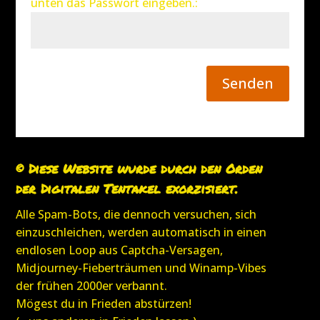
unten das Passwort eingeben.:
Senden
© Diese Website wurde durch den Orden
der Digitalen Tentakel exorzisiert.
Alle Spam-Bots, die dennoch versuchen, sich
einzuschleichen, werden automatisch in einen
endlosen Loop aus Captcha-Versagen,
Midjourney-Fieberträumen und Winamp-Vibes
der frühen 2000er verbannt.
Mögest du in Frieden abstürzen!