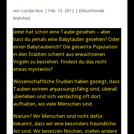
von
Lucida Nox
|
Feb. 15, 2012
|
Erleuchtende
Wahrheit
Jeder hat schon eine Taube gesehen – aber
hast du jemals eine Babytäubin gesehen? Oder
einen Babytauberich? Die gesamte Population
in den Städten scheint aus erwachsenen
Vögeln zu bestehen. Findest du das nicht
etwas mysteriös?
Wissenschaftliche Studien haben gezeigt, dass
Tauben extrem anpassungsfähig sind, überall
überleben und sich verdächtig oft dort
aufhalten, wo viele Menschen sind.
Warum? Wir Menschen sind nicht dafür
bekannt, dass wir eine besonders freundliche
Art sind. Wir besetzen Nischen, stellen andere